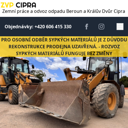
Zemní práce a odvoz odpadu Beroun a Králův Dvůr Cipra
Objednávky: +420 606 415 330
PRO OSOBNÍ ODBĚR SYPKÝCH MATERIÁLŮ JE Z DŮVODU
REKONSTRUKCE PRODEJNA UZAVŘENÁ. - ROZVOZ
SYPKÝCH MATERIÁLŮ FUNGUJE BEZ ZMĚNY